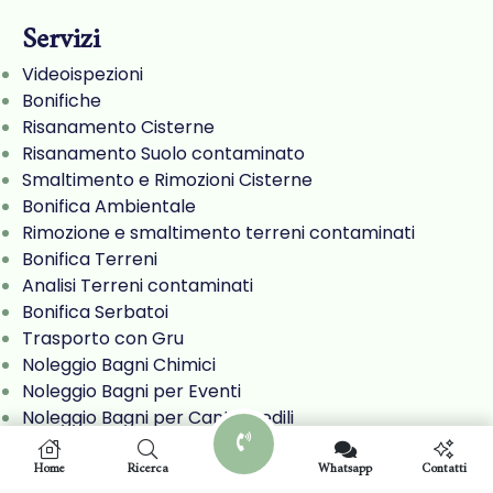
Servizi
Videoispezioni
Bonifiche
Risanamento Cisterne
Risanamento Suolo contaminato
Smaltimento e Rimozioni Cisterne
Bonifica Ambientale
Rimozione e smaltimento terreni contaminati
Bonifica Terreni
Analisi Terreni contaminati
Bonifica Serbatoi
Trasporto con Gru
Noleggio Bagni Chimici
Noleggio Bagni per Eventi
Noleggio Bagni per Cantieri edili
Noleggio Bagni per Manifestazioni sportive
Noleggio Escavatore a Risucchio
Home
Ricerca
Whatsapp
Contatti