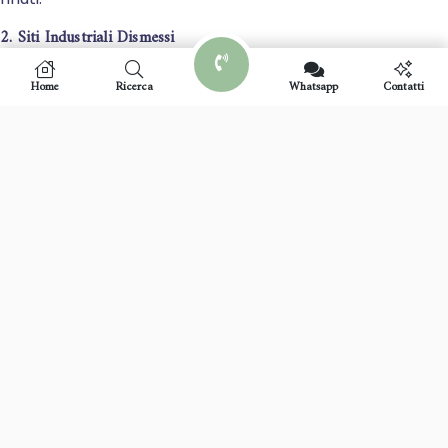
2. Siti Industriali Dismessi
Ex aree industriali o commerciali dove le attività
precedenti hanno lasciato contaminanti nel suolo. La
Home
Ricerca
Whatsapp
Contatti
bonifica è fondamentale per riqualificare queste aree,
spesso denominate brownfields, e renderle
nuovamente utilizzabili per lo sviluppo urbano o per il
ritorno a condizioni naturali.
3. Incidenti e Fuoriuscite
Eventi accidentali come fuoriuscite di sostanze
chimiche, sversamenti di petrolio o incidenti nucleari
che causano contaminazioni acute del terreno. In
questi casi, la bonifica è urgente per limitare i danni
ambientali e per la salute.
4. Impiego di Pesticidi e Fertilizzanti in Agricoltura
L’uso eccessivo di prodotti chimici in agricoltura può
portare all’accumulo di sostanze tossiche nel terreno,