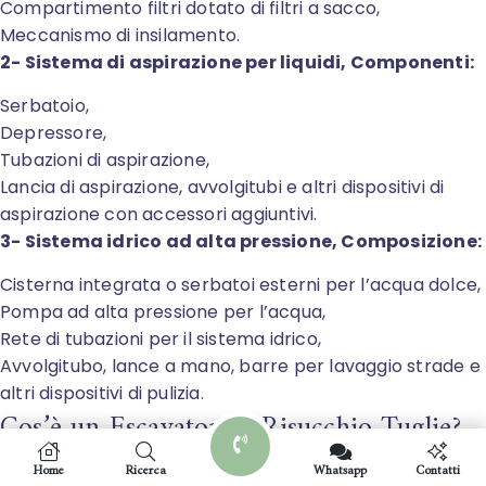
Compartimento filtri dotato di filtri a sacco,
Meccanismo di insilamento.
2- Sistema di aspirazione per liquidi, Componenti:
Serbatoio,
Depressore,
Tubazioni di aspirazione,
Lancia di aspirazione, avvolgitubi e altri dispositivi di
aspirazione con accessori aggiuntivi.
3- Sistema idrico ad alta pressione, Composizione:
Cisterna integrata o serbatoi esterni per l’acqua dolce,
Pompa ad alta pressione per l’acqua,
Rete di tubazioni per il sistema idrico,
Avvolgitubo, lance a mano, barre per lavaggio strade e
altri dispositivi di pulizia.
Cos’è un Escavatore a Risucchio Tuglie?
L’escavatore a risucchio di Tuglie è un’avanzata
Home
Ricerca
Whatsapp
Contatti