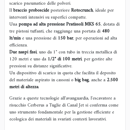
scarico pneumatico delle polveri.
Il
braccio proboscide
posteriore
Rotocrunch
, ideale per
interventi intensivi su superfici compatte.
Una
pompa ad alta pressione Pratissoli MKS 65
, dotata di
tre pistoni tuffanti, che raggiunge una portata di
480
lt/min
e una pressione di
150 bar
, per operazioni ad alta
efficienza.
Due naspi fissi
, uno da 1" con tubo in treccia metallica di
120 metri e uno da
1/2" di 100 metri
, per gestire alte
pressioni su distanze significative.
Un dispositivo di scarico in quota che facilita il deposito
del materiale aspirato in cassoni o
big bag
, anche a
2.500
metri di altezza
.
Grazie a queste tecnologie all'avanguardia, l'escavatore a
risucchio Cerberus a Tuglie di Canal Jet si conferma come
uno strumento fondamentale per la gestione efficiente e
ecologica dei materiali in svariati contesti lavorativi.