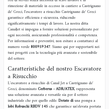
reti di servizi senza necessità di scavi invasivi e la
rimozione di materiale in eccesso in cantiere a Castrignano
de' Greci, l'escavatore a risucchio Castrignano de' Greci
garantisce efficienza e sicurezza, riducendo
significativamente i tempi di lavoro. La nostra ditta
Canaljet si impegna a fornire soluzioni personalizzate per
ogni necessità, assicurando professionalità e competenza.
Per informazioni e preventivi, non esitare a contattarci al
numero verde
800959347
. Siamo qui per supportarti nei
tuoi progetti con la tecnologia più avanzata e sostenibile
del settore.
Caratteristiche del nostro Escavatore
a Risucchio
L'escavatore a risucchio di Canal Jet a Castrignano de'
Greci, denominato
Cerberus - ADR/ATEX
, rappresenta
una soluzione avanzata e versatile sia per il settore
industriale che per quello edile.
Dotato di
una pompa a
lobi Robuschi RBDV 145
che garantisce un'elevata portata