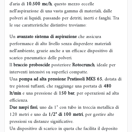
d'aria di
10.500 mc/h
, questo mezzo eccelle
nell'aspirazione di una vasta gamma di materiali, dalle
polveri ai liquidi, passando per detriti, inerti e fanghi. Tra
le sue caratteristiche distintive troviamo:
Un
avanzato sistema di aspirazione
che assicura
performance di alto livello senza disperdere materiali
nell'ambiente, grazie anche a un efficace dispositivo di
scarico pneumatico delle polveri.
Il
braccio proboscide
posteriore
Rotocrunch
, ideale per
interventi intensivi su superfici compatte.
Una
pompa ad alta pressione Pratissoli MKS 65
, dotata di
tre pistoni tuffanti, che raggiunge una portata di
480
lt/min
e una pressione di
150 bar
, per operazioni ad alta
efficienza.
Due naspi fissi
, uno da 1" con tubo in treccia metallica di
120 metri e uno da
1/2" di 100 metri
, per gestire alte
pressioni su distanze significative.
Un dispositivo di scarico in quota che facilita il deposito