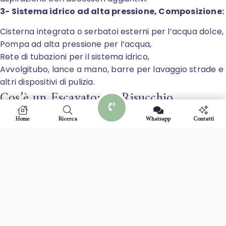
3- Sistema idrico ad alta pressione, Composizione:
Cisterna integrata o serbatoi esterni per l’acqua dolce,
Pompa ad alta pressione per l’acqua,
Rete di tubazioni per il sistema idrico,
Avvolgitubo, lance a mano, barre per lavaggio strade e
altri dispositivi di pulizia.
Cos’è un Escavatore a Risucchio
Castrignano de’ Greci?
Home
Ricerca
Whatsapp
Contatti
L’escavatore a risucchio di Castrignano de’ Greci è
un’avanzata tecnologia di scavo che utilizza un potente
flusso d’aria per aspirare terra, detriti e altri materiali
dal suolo, permettendo operazioni precise senza il
rischio di danneggiare infrastrutture sotterranee come
tubature o cavi. La Ditta Canaljet a Castrignano de’
Greci offre il noleggio di questa soluzione innovativa,
inclusa l’esperienza di un operatore specializzato,