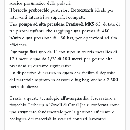
scarico pneumatico delle polveri.
Il
braccio proboscide
posteriore
Rotocrunch
, ideale per
interventi intensivi su superfici compatte.
Una
pompa ad alta pressione Pratissoli MKS 65
, dotata di
tre pistoni tuffanti, che raggiunge una portata di
480
lt/min
e una pressione di
150 bar
, per operazioni ad alta
efficienza.
Due naspi fissi
, uno da 1" con tubo in treccia metallica di
120 metri e uno da
1/2" di 100 metri
, per gestire alte
pressioni su distanze significative.
Un dispositivo di scarico in quota che facilita il deposito
del materiale aspirato in cassoni o
big bag
, anche a
2.500
metri di altezza
.
Grazie a queste tecnologie all'avanguardia, l'escavatore a
risucchio Cerberus a Novoli di Canal Jet si conferma come
uno strumento fondamentale per la gestione efficiente e
ecologica dei materiali in svariati contesti lavorativi.