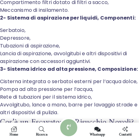
Compartimento filtri dotato di filtri a sacco,
Meccanismo di insilamento.
2- Sistema di aspirazione per liquidi, Componenti:
Serbatoio,
Depressore,
Tubazioni di aspirazione,
Lancia di aspirazione, avvolgitubi e altri dispositivi di
aspirazione con accessori aggiuntivi.
3- Sistema idrico ad alta pressione, Composizione:
Cisterna integrata o serbatoi esterni per l’acqua dolce,
Pompa ad alta pressione per l’acqua,
Rete di tubazioni per il sistema idrico,
Avvolgitubo, lance a mano, barre per lavaggio strade e
altri dispositivi di pulizia.
Cos’è un Escavatore a Risucchio Novoli?
L’escavatore a risucchio di Novoli è un’avanzata
Home
Ricerca
Whatsapp
Contatti