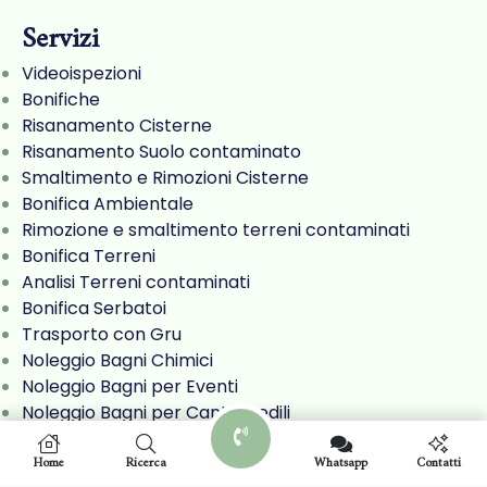
Servizi
Videoispezioni
Bonifiche
Risanamento Cisterne
Risanamento Suolo contaminato
Smaltimento e Rimozioni Cisterne
Bonifica Ambientale
Rimozione e smaltimento terreni contaminati
Bonifica Terreni
Analisi Terreni contaminati
Bonifica Serbatoi
Trasporto con Gru
Noleggio Bagni Chimici
Noleggio Bagni per Eventi
Noleggio Bagni per Cantieri edili
Noleggio Bagni per Manifestazioni sportive
Noleggio Escavatore a Risucchio
Home
Ricerca
Whatsapp
Contatti