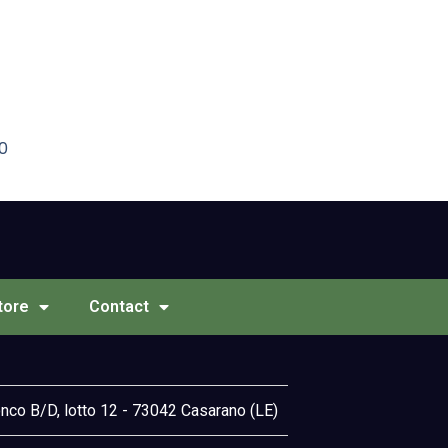
00
tore
Contact
onco B/D, lotto 12 - 73042 Casarano (LE)