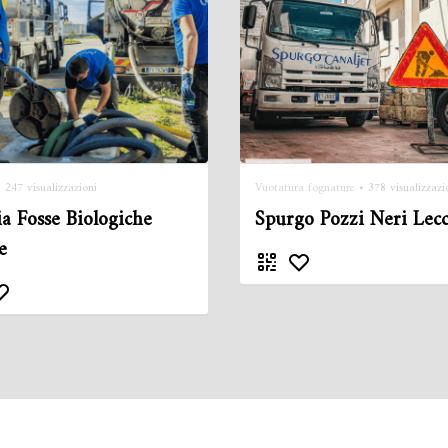
 247 visualizzazioni
Vuotatura fognature
• 378 visualizzazi
ia Fosse Biologiche
Spurgo Pozzi Neri Lec
e