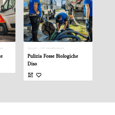
oni
Spurghi
• 244 visualizzazioni
ce
Pulizia Fosse Biologiche
Diso