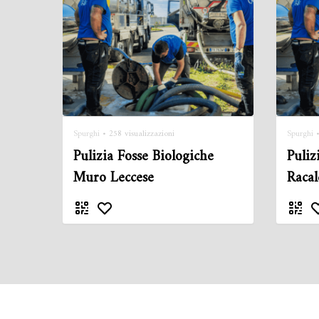
Spurghi
• 258 visualizzazioni
Spurghi
•
Pulizia Fosse Biologiche
Puliz
Muro Leccese
Racal