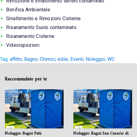
Rimozione e smaltimento terreni contaminati
Bonifica Ambientale
Smaltimento e Rimozioni Cisterne
Risanamento Suolo contaminato
Risanamento Cisterne
Videoispezioni
Tag:
affitto
,
Bagno
,
Chimici
,
edile
,
Eventi
,
Noleggio
,
WC
Raccomandato per te
Noleggio Bagni Patù
Noleggio Bagni San Cesario di