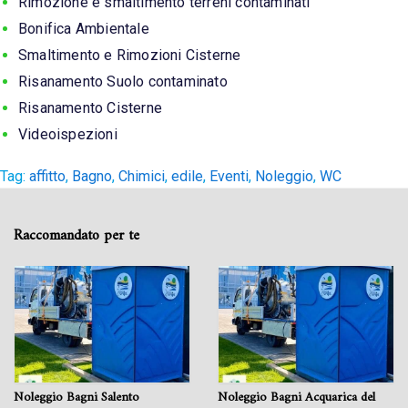
Rimozione e smaltimento terreni contaminati
Bonifica Ambientale
Smaltimento e Rimozioni Cisterne
Risanamento Suolo contaminato
Risanamento Cisterne
Videoispezioni
Tag:
affitto
,
Bagno
,
Chimici
,
edile
,
Eventi
,
Noleggio
,
WC
Raccomandato per te
Noleggio Bagni Salento
Noleggio Bagni Acquarica del